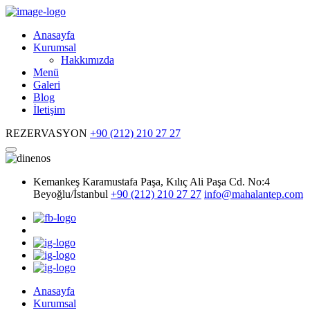
Anasayfa
Kurumsal
Hakkımızda
Menü
Galeri
Blog
İletişim
REZERVASYON
+90 (212) 210 27 27
Kemankeş Karamustafa Paşa, Kılıç Ali Paşa Cd. No:4
Beyoğlu/İstanbul
+90 (212) 210 27 27
info@mahalantep.com
Anasayfa
Kurumsal